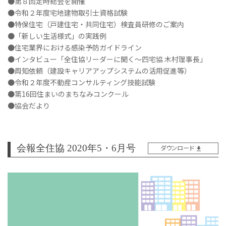
●第８回定時総会を開催
●令和２年度宅地建物取引士資格試験
●特保住宅（戸建住宅・共同住宅）検査員研修のご案内
●「新しい生活様式」の実践例
●住宅業界における感染予防ガイドライン
●インタビュー「全住協リーダーに聞く～四宅協 木村理事長」
●周知依頼（建設キャリアアップシステムの活用促進等）
●令和２年度不動産コンサルティング技能試験
●第16回住まいのまちなみコンクール
●協会だより
会報全住協 2020年5・6月号
ダウンロード