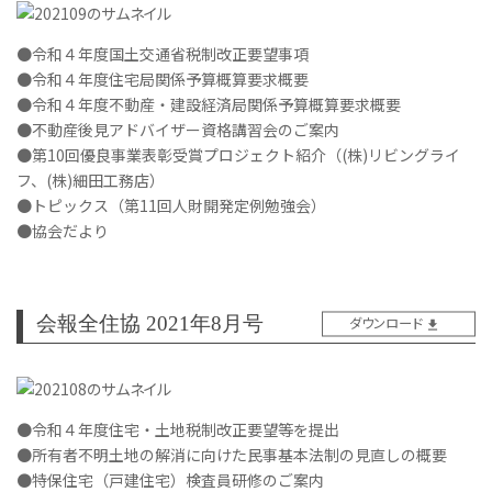
●令和４年度国土交通省税制改正要望事項
●令和４年度住宅局関係予算概算要求概要
●令和４年度不動産・建設経済局関係予算概算要求概要
●不動産後見アドバイザー資格講習会のご案内
●第10回優良事業表彰受賞プロジェクト紹介（(株)リビングライ
フ、(株)細田工務店）
●トピックス（第11回人財開発定例勉強会）
●協会だより
会報全住協 2021年8月号
ダウンロード
●令和４年度住宅・土地税制改正要望等を提出
●所有者不明土地の解消に向けた民事基本法制の見直しの概要
●特保住宅（戸建住宅）検査員研修のご案内