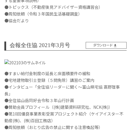
する重要事項説明）
●トピックス（不動産後見アドバイザー資格講習会）
●周知依頼（令和３年国民生活基礎調査）
●協会だより
会報全住協 2021年3月号
ダウンロード
●すまい給付金制度の延長と床面積要件の緩和
●宅地建物取引士登録（５問免除）講習のご案内
●インタビュー「全住協リーダーに聞く～富山県宅協 髙野理事
長」
●全住協山岳同好会令和３年山行計画
●賛助会員プロフィール（(株)建築資料研究社、NCK(株)）
●第10回優良事業表彰受賞プロジェクト紹介（ケイアイスター不
動産(株)、(株)百田工務店）
●周知依頼（おとり広告の禁止に関する注意喚起等）