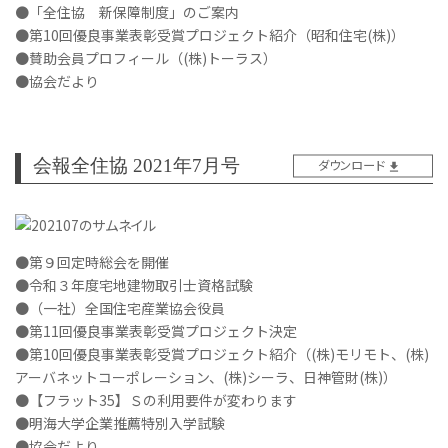
●「全住協 新保障制度」のご案内
●第10回優良事業表彰受賞プロジェクト紹介（昭和住宅(株)）
●賛助会員プロフィール（(株)トーラス）
●協会だより
会報全住協 2021年7月号
ダウンロード
●第９回定時総会を開催
●令和３年度宅地建物取引士資格試験
●（一社）全国住宅産業協会役員
●第11回優良事業表彰受賞プロジェクト決定
●第10回優良事業表彰受賞プロジェクト紹介（(株)モリモト、(株)
アーバネットコーポレーション、(株)シーラ、日神管財(株)）
●【フラット35】Ｓの利用要件が変わります
●明海大学企業推薦特別入学試験
●協会だより