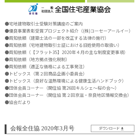
●宅地建物取引士受験対策講座のご案内
●優良事業表彰受賞プロジェクト紹介（(株)コーセーアールイー）
●周知依頼（建築士法の一部を改正する法律の施行）
●周知依頼（宅地建物取引士証における旧姓使用の取扱い）
●周知依頼（【フラット35】2020年４月の主な制度変更事項）
●周知依頼（地方拠点強化税制）
●周知依頼（適正な価格による工事発注）
●トピックス（第２回商品企画小委員会）
●トピックス（良好な温熱環境による健康生活ハンドブック）
●団体会員コーナー（関住協 第26回キルシェ～桜の会～）
●団体会員コーナー（関住協 第２回京滋・奈良地区情報交換会）
●協会だより
会報全住協 2020年3月号
ダウンロード