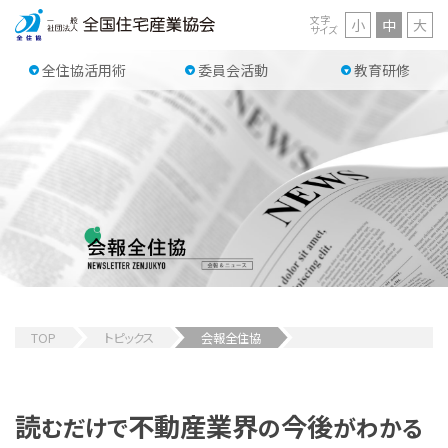
文字
小
中
大
サイズ
全住協活用術
委員会活動
教育研修
TOP
トピックス
会報全住協
読
不動産業界
今後
むだけで
の
がわかる