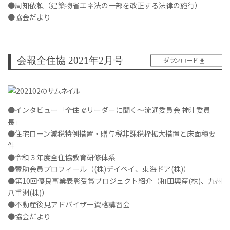
●周知依頼（建築物省エネ法の一部を改正する法律の施行）
●協会だより
会報全住協 2021年2月号
ダウンロード
●インタビュー「全住協リーダーに聞く～流通委員会 神津委員
長」
●住宅ローン減税特例措置・贈与税非課税枠拡大措置と床面積要
件
●令和３年度全住協教育研修体系
●賛助会員プロフィール（(株)デイペイ、東海ドア(株)）
●第10回優良事業表彰受賞プロジェクト紹介（和田興産(株)、九州
八重洲(株)）
●不動産後見アドバイザー資格講習会
●協会だより