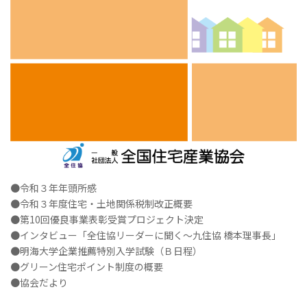
●令和３年年頭所感
●令和３年度住宅・土地関係税制改正概要
●第10回優良事業表彰受賞プロジェクト決定
●インタビュー「全住協リーダーに聞く～九住協 橋本理事長」
●明海大学企業推薦特別入学試験（Ｂ日程）
●グリーン住宅ポイント制度の概要
●協会だより