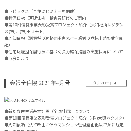
●トピックス（全住協セミナーを開催）
●特保住宅（戸建住宅）検査員研修のご案内
●第10回優良事業表彰受賞プロジェクト紹介（大和地所レジデン
ス(株)、(株)モリモト）
●周知依頼（消費税の適格請求書発行事業者の登録申請の受付開
始）
●住宅瑕疵担保履行法に基づく資力確保措置の実施状況について
●協会だより
会報全住協 2021年4月号
ダウンロード
●新たな住生活基本計画（全国計画）について
●第10回優良事業表彰受賞プロジェクト紹介（(株)大興ネクスタ）
●周知依頼（法律改正に伴うマンション管理適正化法72条に規定