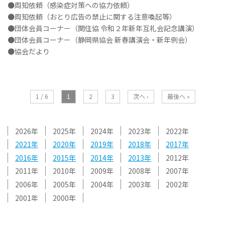
●周知依頼（感染症対策への協力依頼）
●周知依頼（おとり広告の禁止に関する注意喚起等）
●団体会員コーナー（関住協 令和２年新年互礼会記念講演）
●団体会員コーナー（静岡県協会 新春講演会・新年例会）
●協会だより
1 / 6
1
2
3
次へ ›
最後へ »
2026
2025
2024
2023
2022
2021
2020
2019
2018
2017
2016
2015
2014
2013
2012
2011
2010
2009
2008
2007
2006
2005
2004
2003
2002
2001
2000