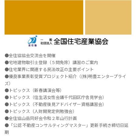
●全住協協会交流会を開催
●宅地建物取引士登録（５問免除）講習のご案内
●住宅業界に関連する民法改正の主要ポイント
●優良事業表彰受賞プロジェクト紹介（(株)明豊エンタープライ
ズ）
●トピックス（新春講演会等）
●トピックス（住生活女性会議千代田区庁舎見学会）
●トピックス（不動産後見アドバイザー資格講習会）
●トピックス（人財開発定例勉強会）
●全住協山岳同好会令和２年山行計画
●「公認 不動産コンサルティングマスター」更新手続き締切日延
期