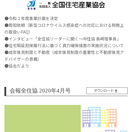
●令和２年度事業計画を決定
●周知依頼（新型コロナウイルス感染症への対応における税務上
の取扱いFAQ）
●インタビュー「全住協リーダーに聞く～中住協 長崎理事長」
●住宅瑕疵担保履行法に基づく資力確保措置の実施状況について
●成年後見制度と不動産（成年後見制度の重要性と不動産後見ア
ドバイザーの意義）
●協会だより
会報全住協 2020年4月号
ダウンロード