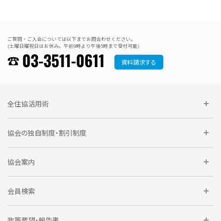
ご質問・ご入会については以下までお問合わせください。
(土曜日曜祝日はお休み。午前9時より午後5時まで受付可能)
03-3511-0611
資料請求する
全住協活用術
委員会に参加しよう
協会の独自制度・割引制度
研修に参加しよう
住宅瑕疵担保責任保険割引制度
レインズシステム利用
要望活動に参加しよう
協会案内
仲間をつくろう
全住協NET
全住協いえかるて
運営組織
入会の流れ
会員検索
不動産後見アドバイザー資格講習
トライアル会員制度
アクセス
企業会員
団体会員
政策要望・報告書
安心R住宅