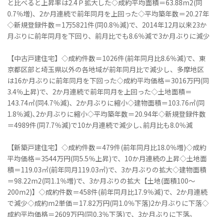
と比べると上昇率は2.4Ｐ拡大した◇成約平均面積＝63.88m2(同
0.7％増)、2か月連続で前年同月を上回った◇平均築年数＝20.27年
◇新規登録件数＝1万5821件(同0.8％減)で、2014年12月以来23か
月ぶりに前年同月を下回り、前月比でも8.6％減で3か月ぶりに減少
【中古戸建住宅】◇成約件数＝1026件(前年同月比8.6％減)で、東
京都区部と埼玉県以外の各地域が前年同月比で減少し、多摩地区
は16か月ぶりに前年同月を下回った◇成約平均価格＝3016万円(同
3.4％上昇)で、2か月連続で前年同月を上回った◇土地面積＝
143.74㎡(同4.7％減)、2か月ぶりに縮小◇建物面積＝103.76㎡(同
1.8％減)､2か月ぶりに縮小◇平均築年数＝20.94年◇新規登録件数
＝4989件(同7.7％減)で10か月連続で減少し､前月比も8.0％減
【新築戸建住宅】◇成約件数＝479件(前年同月比18.0％増)◇成約
平均価格＝3544万円(同5.5％上昇)で、10か月連続の上昇◇土地面
積＝119.03㎡(前年同月119.03㎡)で、3か月ぶりの拡大◇建物面積
＝98.22m2(同1.1％増)で、3か月ぶりの拡大【土地(面積100～
200m2)】◇成約件数＝458件(前年同月比17.9％減)で、2か月連続
で減少◇成約m2単価＝17.82万円(同1.0％下落)2か月ぶりに下落◇
成約平均価格＝2609万円(同0.3％下落)で、3か月ぶりに下落。