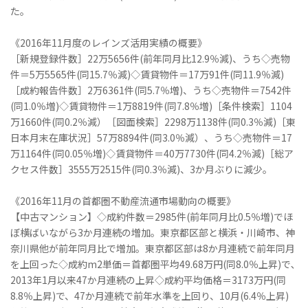
た。
《2016年11月度のレインズ活用実績の概要》
［新規登録件数］22万5656件(前年同月比12.9％減)、うち◇売物
件＝5万5565件(同15.7％減)◇賃貸物件＝17万91件(同11.9％減)
［成約報告件数］2万6361件(同5.7％増)、うち◇売物件＝7542件
(同1.0％増)◇賃貸物件＝1万8819件(同7.8％増)［条件検索］1104
万1660件(同0.2％減）［図面検索］2298万1138件(同0.3％減)［東
日本月末在庫状況］57万8894件(同3.0％減）、うち◇売物件＝17
万1164件(同0.05％増)◇賃貸物件＝40万7730件(同4.2％減)［総ア
クセス件数］3555万2515件(同0.3％減)、3か月ぶりに減少。
《2016年11月の首都圏不動産流通市場動向の概要》
【中古マンション】◇成約件数＝2985件(前年同月比0.5％増)でほ
ぼ横ばいながら3か月連続の増加。東京都区部と横浜・川崎市、神
奈川県他が前年同月比で増加。東京都区部は8か月連続で前年同月
を上回った◇成約m2単価＝首都圏平均49.68万円(同8.0％上昇)で､
2013年1月以来47か月連続の上昇◇成約平均価格＝3173万円(同
8.8％上昇)で、47か月連続で前年水準を上回り、10月(6.4％上昇)