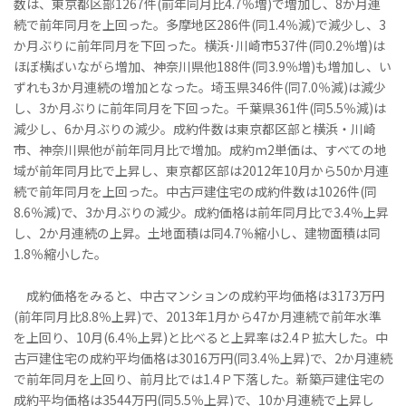
数は、東京都区部1267件(前年同月比4.7％増)で増加し、8か月連
続で前年同月を上回った。多摩地区286件(同1.4％減)で減少し、3
か月ぶりに前年同月を下回った。横浜･川崎市537件(同0.2％増)は
ほぼ横ばいながら増加、神奈川県他188件(同3.9％増)も増加し、い
ずれも3か月連続の増加となった。埼玉県346件(同7.0％減)は減少
し、3か月ぶりに前年同月を下回った。千葉県361件(同5.5％減)は
減少し、6か月ぶりの減少。成約件数は東京都区部と横浜・川崎
市、神奈川県他が前年同月比で増加。成約m2単価は、すべての地
域が前年同月比で上昇し、東京都区部は2012年10月から50か月連
続で前年同月を上回った。中古戸建住宅の成約件数は1026件(同
8.6％減)で、3か月ぶりの減少。成約価格は前年同月比で3.4％上昇
し、2か月連続の上昇。土地面積は同4.7％縮小し、建物面積は同
1.8％縮小した。
成約価格をみると、中古マンションの成約平均価格は3173万円
(前年同月比8.8％上昇)で、2013年1月から47か月連続で前年水準
を上回り、10月(6.4％上昇)と比べると上昇率は2.4Ｐ拡大した。中
古戸建住宅の成約平均価格は3016万円(同3.4％上昇)で、2か月連続
で前年同月を上回り、前月比では1.4Ｐ下落した。新築戸建住宅の
成約平均価格は3544万円(同5.5％上昇)で、10か月連続で上昇し