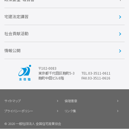
会
賛助会員
住宅・土地税制改正要望
住宅金融支援機構の要望
宅建法定講習
全住協ビジネスショップ
優良事業表彰
報告書
社会貢献活動
情報公開
〒102-0083
東京都千代田区麹町5-3
TEL.03-3511-0611
麹町中田ビル8階
FAX.03-3511-0616
サイトマップ
倫理憲章
プライバシーポリシー
リンク集
© 2020 一般社団法人 全国住宅産業協会