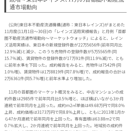
通市場動向
(公財)東日本不動産流通機構(通称：東日本レインズ)がまとめた
11月度(11月1日～30日)の「レインズ活用実績報告」と月例「首都
圏不動産流通市場動向～マーケットウォッチ」によると、レイン
ズ活用実績は、東日本の新規登録件数が22万5656件(前年同月比
12.9％減)と減少、このうち売物件の登録件数が5万5565件(同
15.7％減)、賃貸物件の登録件数が17万91件(同11.9％減)で、とも
に前年水準を下回った。成約報告をみると、売物件は7542件(同
1.0％増)、賃貸物件は1万8819件(同7.8％増)で、成約報告の合計は
2万6361件(同5.7％増)と前年水準より増加した。
11月の首都圏のマーケット概況をみると、中古マンションの成
約件数は2985件で前年同月比0.5％増と、ほぼ横ばいながら3か月
連続で前年同月を上回った。成約m2㎡単価は49.68万円で同8.0％
上昇、成約価格は3173万円で同8.8％上昇し、ともに2013年1月か
ら47か月連続で前年同月を上回った。専有面積は63.88m2で同
0.7％拡大し、2か月連続で前年同月を上回った。地域別の成約件