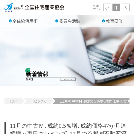
文字
小
中
大
サイズ
全住協活用術
委員会活動
教育研修
TOP
トピックス
11月の中古Ｍ､成約0.5％増､成約価格47か
11月の中古Ｍ､成約0.5％増､成約価格47か月連
続増
～東日本レインズ､11月の首都圏不動産流