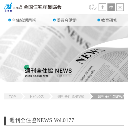
文字
小
中
大
サイズ
全住協活用術
委員会活動
教育研修
TOP
トピックス
週刊全住協NEWS
週刊全住協NEWS 
週刊全住協NEWS Vol.0177