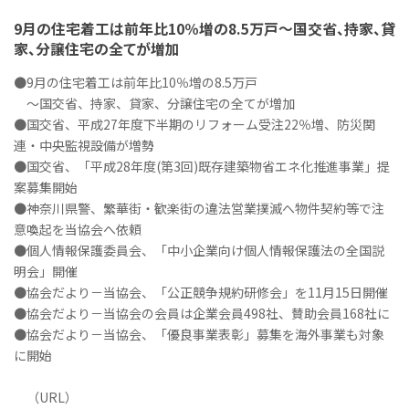
9月の住宅着工は前年比10％増の8.5万戸～国交省、持家、貸
家、分譲住宅の全てが増加
●9月の住宅着工は前年比10％増の8.5万戸
～国交省、持家、貸家、分譲住宅の全てが増加
●国交省、平成27年度下半期のリフォーム受注22％増、防災関
連・中央監視設備が増勢
●国交省、「平成28年度(第3回)既存建築物省エネ化推進事業」提
案募集開始
●神奈川県警、繁華街・歓楽街の違法営業撲滅へ物件契約等で注
意喚起を当協会へ依頼
●個人情報保護委員会、「中小企業向け個人情報保護法の全国説
明会」開催
●協会だより－当協会、「公正競争規約研修会」を11月15日開催
●協会だより－当協会の会員は企業会員498社、賛助会員168社に
●協会だより－当協会、「優良事業表彰」募集を海外事業も対象
に開始
（URL）