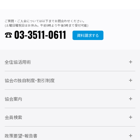
ご質問・ご入会については以下までお問合わせください。
(土曜日曜祝日はお休み。午前9時より午後5時まで受付可能)
03-3511-0611
資料請求する
全住協活用術
委員会に参加しよう
協会の独自制度・割引制度
研修に参加しよう
住宅瑕疵担保責任保険割引制度
レインズシステム利用
要望活動に参加しよう
協会案内
仲間をつくろう
全住協NET
全住協いえかるて
運営組織
入会の流れ
会員検索
不動産後見アドバイザー資格講習
トライアル会員制度
アクセス
企業会員
団体会員
政策要望・報告書
安心R住宅
会