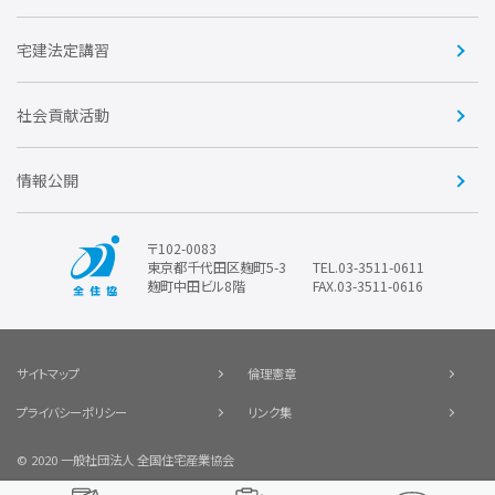
賛助会員
住宅・土地税制改正要望
住宅金融支援機構の要望
宅建法定講習
全住協ビジネスショップ
優良事業表彰
報告書
社会貢献活動
情報公開
〒102-0083
東京都千代田区麹町5-3
TEL.03-3511-0611
麹町中田ビル8階
FAX.03-3511-0616
サイトマップ
倫理憲章
プライバシーポリシー
リンク集
© 2020 一般社団法人 全国住宅産業協会