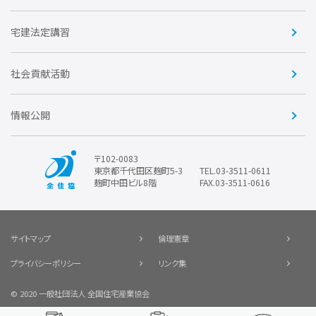
賛助会員
住宅・土地税制改正要望
住宅金融支援機構の要望
宅建法定講習
全住協ビジネスショップ
優良事業表彰
報告書
社会貢献活動
情報公開
〒102-0083
東京都千代田区麹町5-3
TEL.03-3511-0611
麹町中田ビル8階
FAX.03-3511-0616
サイトマップ
倫理憲章
プライバシーポリシー
リンク集
© 2020 一般社団法人 全国住宅産業協会