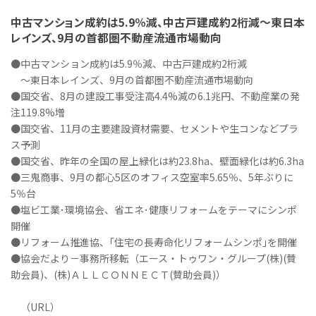
中古マンション成約は5.9％減、中古戸建成約2桁減～東日本
レインズ、9月の首都圏不動産流通市場動向
●中古マンション成約は5.9％減、中古戸建成約2桁減
～東日本レインズ、9月の首都圏不動産流通市場動向
●国交省、8月の建設工事受注高4.4%減の6.1兆円、不動産業の発
注119.8%増
●国交省、11月の主要建設資材需要、セメントや生コンなどプラ
ス予測
●国交省、昨年の全国の屋上緑化は約23.8ha、壁面緑化は約6.3ha
●三鬼商事、9月の都心5区のオフィス空室率5.65％、5年ぶりに
5％台
●塩ビ工業･環境協会、省エネ･健康リフォームをテーマにシンポ
開催
●リフォーム推進協、｢住宅の長寿命化リフォームシンポ｣を開催
●協会だより－事務所移転（エース・トゥワン・グループ(株)(賛
助会員)、(株)ＡＬＬＣＯＮＮＥＣＴ(賛助会員)）
（URL）