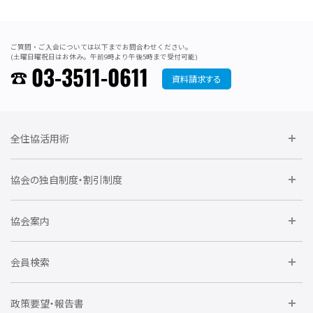
ご質問・ご入会については以下までお問合わせください。
(土曜日曜祝日はお休み。午前9時より午後5時まで受付可能)
03-3511-0611
資料請求する
全住協活用術
委員会に参加しよう
協会の独自制度・割引制度
研修に参加しよう
住宅瑕疵担保責任保険割引制度
レインズシステム利用
要望活動に参加しよう
協会案内
仲間をつくろう
全住協NET
全住協いえかるて
運営組織
入会の流れ
会員検索
不動産後見アドバイザー資格講習
トライアル会員制度
アクセス
企業会員
団体会員
政策要望・報告書
安心R住宅
会