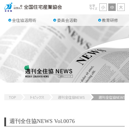
文字
小
中
大
サイズ
全住協活用術
委員会活動
教育研修
TOP
トピックス
週刊全住協NEWS
週刊全住協NEWS 
週刊全住協NEWS Vol.0076