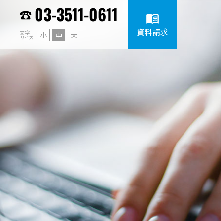
03-3511-0611
menu_book
資料請求
文字
小
中
大
サイズ