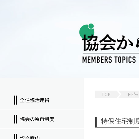
TOP
トピッ
全住協活用術
協会の独自制度
特保住宅制
協会案内