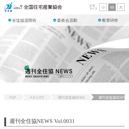
文字
小
中
大
サイズ
全住協活用術
委員会活動
教育研修
TOP
トピックス
週刊全住協NEWS
週刊全住協NEWS 
週刊全住協NEWS Vol.0031