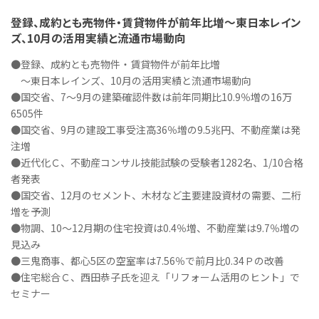
登録、成約とも売物件・賃貸物件が前年比増～東日本レイン
ズ、10月の活用実績と流通市場動向
●登録、成約とも売物件・賃貸物件が前年比増
～東日本レインズ、10月の活用実績と流通市場動向
●国交省、7～9月の建築確認件数は前年同期比10.9％増の16万
6505件
●国交省、9月の建設工事受注高36％増の9.5兆円、不動産業は発
注増
●近代化Ｃ、不動産コンサル技能試験の受験者1282名、1/10合格
者発表
●国交省、12月のセメント、木材など主要建設資材の需要、二桁
増を予測
●物調、10～12月期の住宅投資は0.4％増、不動産業は9.7％増の
見込み
●三鬼商事、都心5区の空室率は7.56％で前月比0.34Ｐの改善
●住宅総合Ｃ、西田恭子氏を迎え「リフォーム活用のヒント」で
セミナー