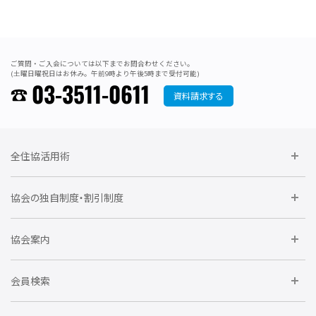
ご質問・ご入会については以下までお問合わせください。
(土曜日曜祝日はお休み。午前9時より午後5時まで受付可能)
03-3511-0611
資料請求する
全住協活用術
委員会に参加しよう
協会の独自制度・割引制度
研修に参加しよう
住宅瑕疵担保責任保険割引制度
レインズシステム利用
要望活動に参加しよう
協会案内
仲間をつくろう
全住協NET
全住協いえかるて
運営組織
入会の流れ
会員検索