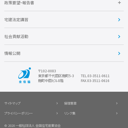
不動産後見アドバイザー資格講習
トライアル会員制度
アクセス
企業会員
団体会員
政策要望・報告書
安心R住宅
会
賛助会員
住宅・土地税制改正要望
住宅金融支援機構の要望
宅建法定講習
全住協ビジネスショップ
優良事業表彰
報告書
社会貢献活動
情報公開
〒102-0083
東京都千代田区麹町5-3
TEL.03-3511-0611
麹町中田ビル8階
FAX.03-3511-0616
サイトマップ
倫理憲章
プライバシーポリシー
リンク集
© 2020 一般社団法人 全国住宅産業協会