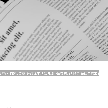
年率96万戸､持家､貸家､分譲住宅共に増加～国交省､8月の新設住宅着工8.8％増