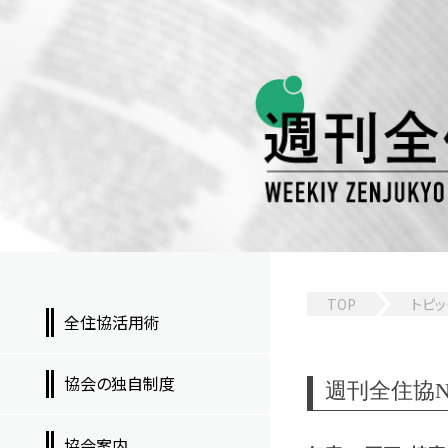
TOP
トピッ
全住協活用術
協会の独自制度
週刊全住協NEW
協会案内