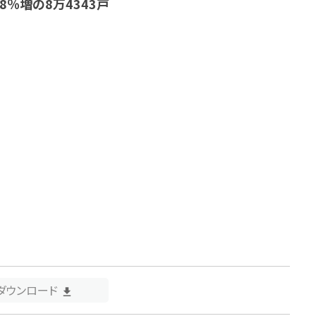
％増の8万4343戸
Fダウンロード