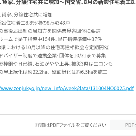
､貸家､分譲住宅共に増加～国交省､8月の新設住宅着工8.8
家､貸家､分譲住宅共に増加
住宅着工8.8％増の8万4343戸
引の事後届出制の周知方を関係業界各団体に要請
ルームで是正指導中154件､是正指導準備中37件
3県における10月以降の住宅再建相談会を定期開催
ドバイザー制度で連携企業･団体を10/31まで募集
形棒鋼やＨ形鋼､石油がやや上昇､被災3県は生コンも
屋上緑化は約22.2ha、壁面緑化は約6.5haを施工
//www.zenjukyo.jp/new_info/week/data/131004NO0025.pdf
詳細はPDFファイルをご覧ください
PD