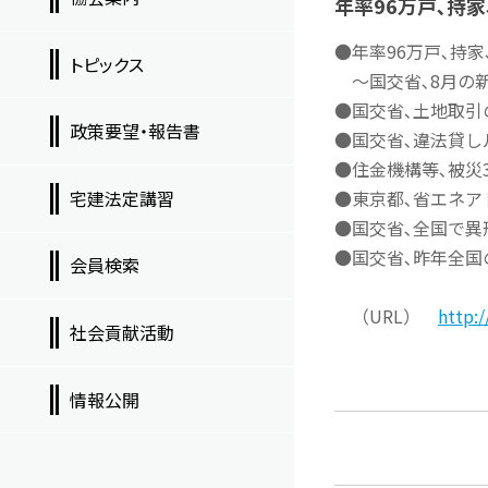
年率96万戸､持家
●年率96万戸､持
トピックス
～国交省､8月の新設
●国交省､土地取
政策要望・報告書
●国交省､違法貸し
●住金機構等､被災
宅建法定講習
●東京都､省エネア
●国交省､全国で異
●国交省､昨年全国の
会員検索
（URL）
http:
社会貢献活動
情報公開