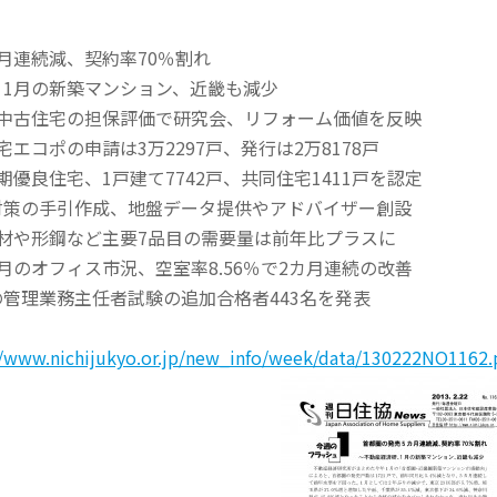
月連続減、契約率70％割れ
1月の新築マンション、近畿も減少
に中古住宅の担保評価で研究会、リフォーム価値を反映
エコポの申請は3万2297戸、発行は2万8178戸
期優良住宅、1戸建て7742戸、共同住宅1411戸を認定
対策の手引作成、地盤データ提供やアドバイザー創設
材や形鋼など主要7品目の需要量は前年比プラスに
月のオフィス市況、空室率8.56％で2カ月連続の改善
管理業務主任者試験の追加合格者443名を発表
//www.nichijukyo.or.jp/new_info/week/data/130222NO1162.