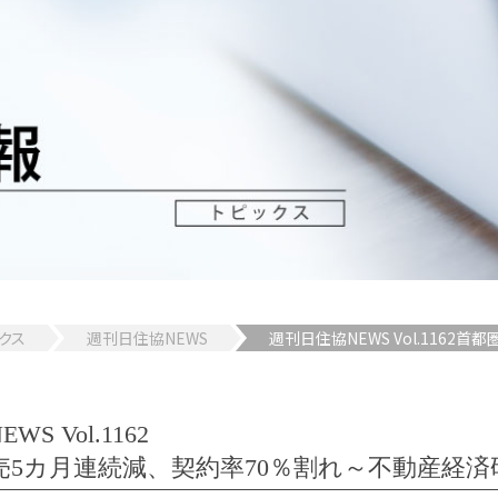
クス
週刊日住協NEWS
週刊日住協NEWS Vol.116
S Vol.1162
売5カ月連続減、契約率70％割れ～不動産経