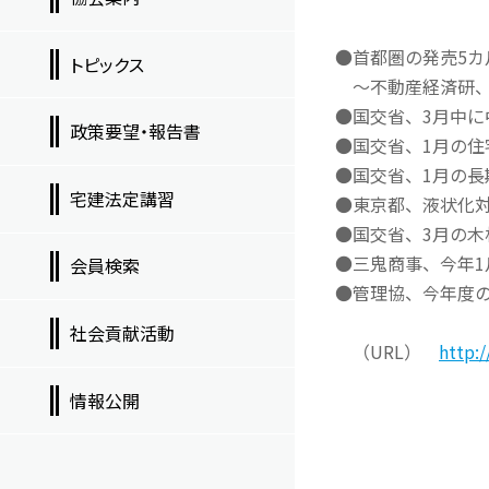
●首都圏の発売5カ
トピックス
～不動産経済研、
●国交省、3月中
政策要望・報告書
●国交省、1月の住宅
●国交省、1月の長
宅建法定講習
●東京都、液状化
●国交省、3月の木
●三鬼商事、今年1
会員検索
●管理協、今年度の
社会貢献活動
（URL）
http:
情報公開