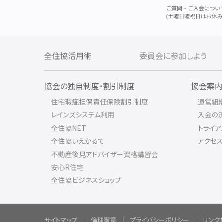
ご質問・ご入会につい
(土曜日曜祝日はお休み
全住協活用術
委員会に参加しよう
協会の独自制度・割引制度
協会案
住宅瑕疵担保責任保険割引制度
運営組
レインズシステム利用
入会の
全住協NET
トライ
全住協いえかるて
アクセ
不動産後見アドバイザー資格講習会
安心R住宅
全住協ビジネスショップ
サイトマップ
倫理憲章
プライバシーポリシー
リンク