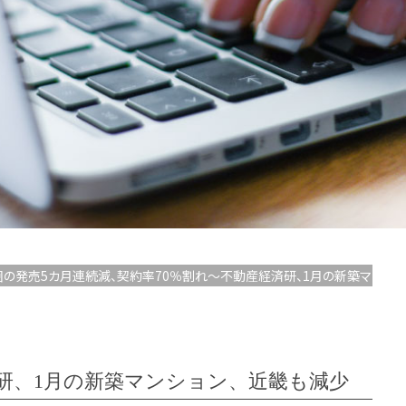
2首都圏の発売5カ月連続減、契約率70％割れ～不動産経済研、1月の新築マンシ
済研、1月の新築マンション、近畿も減少