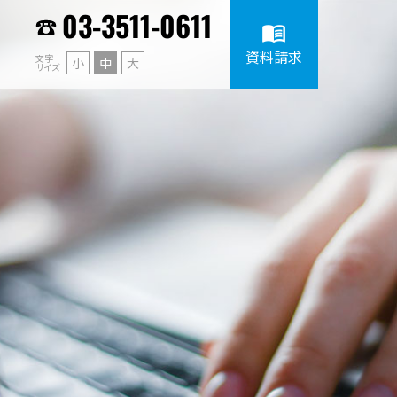
03-3511-0611
menu_book
資料請求
文字
小
中
大
サイズ