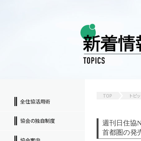
TOP
トピッ
全住協活用術
協会の独自制度
週刊日住協NEW
首都圏の発
協会案内