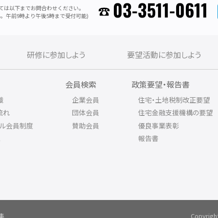
03-3511-0611
ては以下までお問合わせください。
。午前9時より午後5時まで受付可能)
研修に参加しよう
要望活動に参加しよう
内
会員検索
政策要望・報告書
織
企業会員
住宅・土地税制改正要望
流れ
団体会員
住宅金融支援機構の要望
アル会員制度
賛助会員
優良事業表彰
ス
報告書
集
Copyrigh