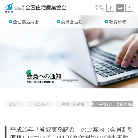
文字
小
中
大
サイズ
全住協活用術
委員会活動
教育研修
TOP
トピックス
会員への通知
平成25年「登録実務講習
平成25年「登録実務講習」のご案内（会員割引
価格）について (11/26受付開始) ((公財)不動