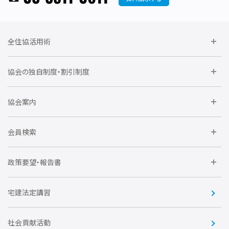
全住協活用術
委員会に参加しよう
協会の独自制度・割引制度
研修に参加しよう
住宅瑕疵担保責任保険割引制度
レインズシステム利用
要望活動に参加しよう
協会案内
仲間をつくろう
全住協NET
全住協いえかるて
運営組織
入会の流れ
会員検索
不動産後見アドバイザー資格講習
トライアル会員制度
アクセス
企業会員
団体会員
政策要望・報告書
安心R住宅
会
賛助会員
住宅・土地税制改正要望
住宅金融支援機構の要望
宅建法定講習
全住協ビジネスショップ
優良事業表彰
報告書
社会貢献活動