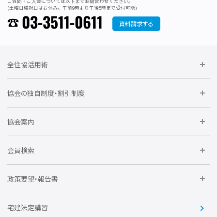
ご質問・ご入会については以下までお問合わせください。
(土曜日曜祝日はお休み。午前9時より午後5時まで受付可能)
03-3511-0611
資料請求する
全住協活用術
委員会に参加しよう
協会の独自制度・割引制度
研修に参加しよう
住宅瑕疵担保責任保険割引制度
レインズシステム利用
要望活動に参加しよう
協会案内
仲間をつくろう
全住協NET
全住協いえかるて
運営組織
入会の流れ
会員検索
不動産後見アドバイザー資格講習
トライアル会員制度
アクセス
企業会員
団体会員
政策要望・報告書
安心R住宅
会
賛助会員
住宅・土地税制改正要望
住宅金融支援機構の要望
宅建法定講習
全住協ビジネスショップ