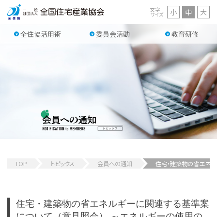
文字
小
中
大
サイズ
全住協活用術
委員会活動
教育研修
TOP
トピックス
会員への通知
住宅・建築物の省エネル
住宅・建築物の省エネルギーに関連する基準案
について（意見照会）
～エネルギーの使用の