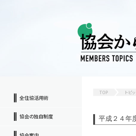
TOP
トピッ
全住協活用術
協会の独自制度
平成２４年
協会案内