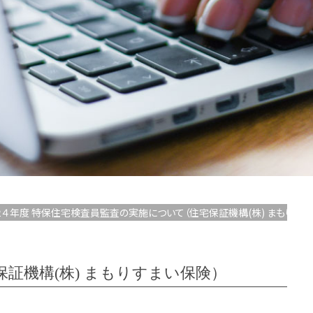
２４年度 特保住宅検査員監査の実施について（住宅保証機構(株) まもりすま
証機構(株) まもりすまい保険）