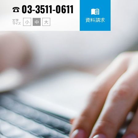
03-3511-0611
menu_book
資料請求
文字
小
中
大
サイズ