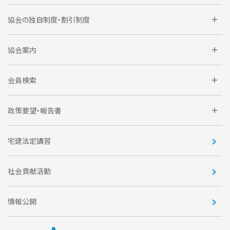
委員会に参加しよう
協会の独自制度・割引制度
研修に参加しよう
住宅瑕疵担保責任保険割引制度
レインズシステム利用
要望活動に参加しよう
協会案内
仲間をつくろう
全住協NET
全住協いえかるて
運営組織
入会の流れ
会員検索
不動産後見アドバイザー資格講習
トライアル会員制度
アクセス
企業会員
団体会員
政策要望・報告書
安心R住宅
会
賛助会員
住宅・土地税制改正要望
住宅金融支援機構の要望
宅建法定講習
全住協ビジネスショップ
優良事業表彰
報告書
社会貢献活動
情報公開