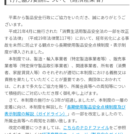
平素から製品安全行政にご協力をいただき、誠にありがとうご
ざいます。
平成21年4月に施行された「消費生活用製品安全法の一部を改正
する法律」（平成19年法律第117号）において、経年劣化による事
故を未然に防止する観点から長期使用製品安全点検制度・表示制
度が導入されました。
本制度では、製造・輸入事業者（特定製造事業者等）、販売事
業者等（特定保守製品取引事業者）、関連事業者、所有者（消費
者、家屋賃貸人等）のそれぞれが適切に本制度における義務又は
責務を果たしていただくことが重要であり、貴団体におかれて
は、これまで多大なご協力を賜り、所属会員等への周知等につい
て積極的にご対応いただき厚く御礼申し上げます。
さて、本制度の施行から3年が経過しましたが、本制度の一層の
定着に向け、本制度を解説した「
長期使用製品安全点検制度及び
表示制度の解説（ガイドライン）
」の一部を改定しましたので、
所属会員等への周知をお願い致します。
改定の概要につきましては、
こちらのＰＤＦファイル
をご参照