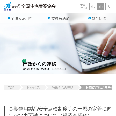
文字
小
中
大
サイズ
全住協活用術
委員会活動
教育研修
TOP
トピックス
行政からの連絡
長期使用製品安全点検
長期使用製品安全点検制度等の一層の定着に向
けた協力要請について（経済産業省）