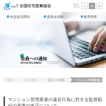
文字
小
中
大
サイズ
全住協活用術
委員会活動
教育研修
TOP
トピックス
会員への通知
マンション管理業者の
マンション管理業者の違反行為に対する監督処
分の基準の改正について