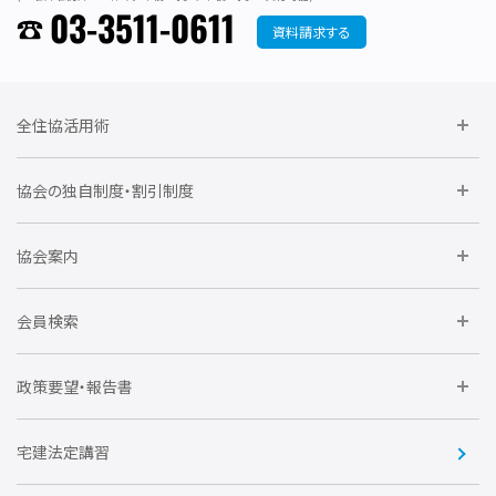
03-3511-0611
資料請求する
全住協活用術
委員会に参加しよう
協会の独自制度・割引制度
研修に参加しよう
住宅瑕疵担保責任保険割引制度
レインズシステム利用
要望活動に参加しよう
協会案内
仲間をつくろう
全住協NET
全住協いえかるて
運営組織
入会の流れ
会員検索
不動産後見アドバイザー資格講習
トライアル会員制度
アクセス
企業会員
団体会員
政策要望・報告書
安心R住宅
会
賛助会員
住宅・土地税制改正要望
住宅金融支援機構の要望
宅建法定講習
全住協ビジネスショップ