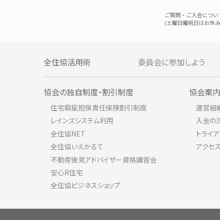
ご質問・ご入会につい
(土曜日曜祝日はお休み
全住協活用術
委員会に参加しよう
協会の独自制度・割引制度
協会案
住宅瑕疵担保責任保険割引制度
運営組
レインズシステム利用
入会の
全住協NET
トライ
全住協いえかるて
アクセ
不動産後見アドバイザー資格講習会
安心R住宅
全住協ビジネスショップ