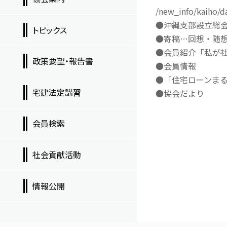
/new_info/kaiho/d
●沖縄支部設立総
トピックス
●寄稿…回想・随想
●会員紹介「私が社
政策要望・報告書
●会員情報
●「住宅ローンまる
宅建法定講習
●協会だより
会員検索
社会貢献活動
情報公開