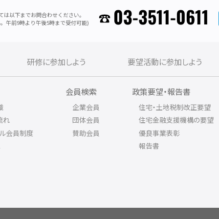
03-3511-0611
ては以下までお問合わせください。
。午前9時より午後5時まで受付可能)
研修に参加しよう
要望活動に参加しよう
内
会員検索
政策要望・報告書
織
企業会員
住宅・土地税制改正要望
流れ
団体会員
住宅金融支援機構の要望
アル会員制度
賛助会員
優良事業表彰
ス
報告書