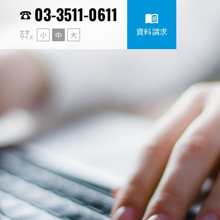
03-3511-0611
menu_book
資料請求
文字
小
中
大
サイズ