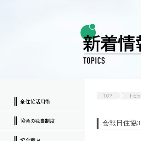
TOP
トピッ
全住協活用術
協会の独自制度
会報日住協3月号
協会案内