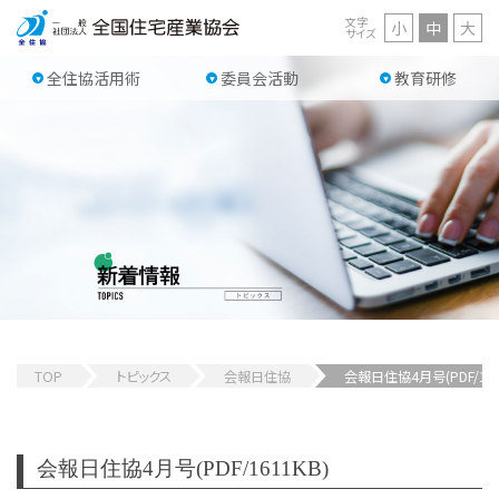
文字
小
中
大
サイズ
全住協活用術
委員会活動
教育研修
TOP
トピックス
会報日住協
会報日住協4月号(PDF/161
会報日住協4月号(PDF/1611KB)