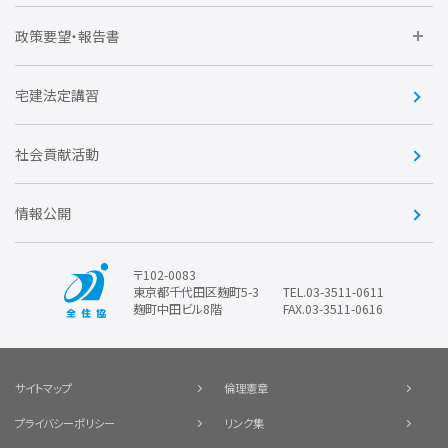
不動産後見アドバイザー資格講習
トライアル会員制度
アクセス
企業会員
団体会員
政策要望・報告書
安心R住宅
会
賛助会員
住宅・土地税制改正要望
住宅金融支援機構の要望
宅建法定講習
全住協ビジネスショップ
優良事業表彰
報告書
社会貢献活動
情報公開
〒102-0083
東京都千代田区麹町5-3
TEL.03-3511-0611
麹町中田ビル8階
FAX.03-3511-0616
サイトマップ
倫理憲章
プライバシーポリシー
リンク集