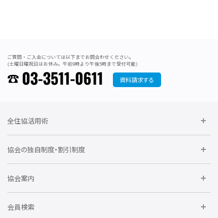
ご質問・ご入会については以下までお問合わせください。
(土曜日曜祝日はお休み。午前9時より午後5時まで受付可能)
03-3511-0611
資料請求する
全住協活用術
委員会に参加しよう
協会の独自制度・割引制度
研修に参加しよう
住宅瑕疵担保責任保険割引制度
レインズシステム利用
要望活動に参加しよう
協会案内
仲間をつくろう
全住協NET
全住協いえかるて
運営組織
入会の流れ
会員検索