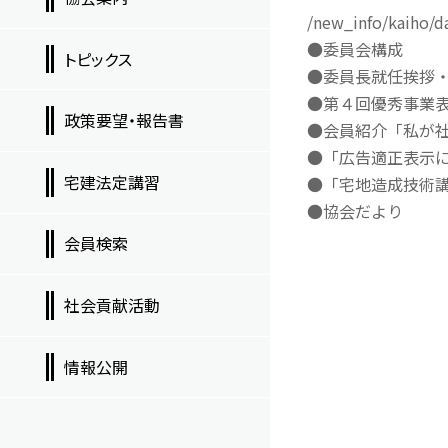
/new_info/kaiho/d
●委員会構成
トピックス
●委員長就任挨拶
●第４回優秀事業
政策要望・報告書
●会員紹介「私が社
●「広告適正表示
宅建法定講習
●「宅地造成技術
●協会だより
会員検索
社会貢献活動
情報公開