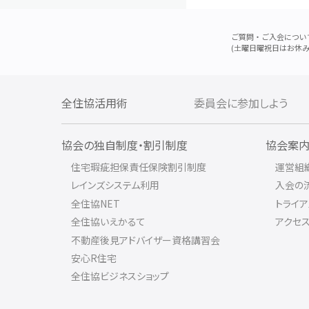
ご質問・ご入会につい
(土曜日曜祝日はお休み
全住協活用術
委員会に参加しよう
協会の独自制度・割引制度
協会案
住宅瑕疵担保責任保険割引制度
運営組
レインズシステム利用
入会の
全住協NET
トライ
全住協いえかるて
アクセ
不動産後見アドバイザー資格講習会
安心R住宅
全住協ビジネスショップ