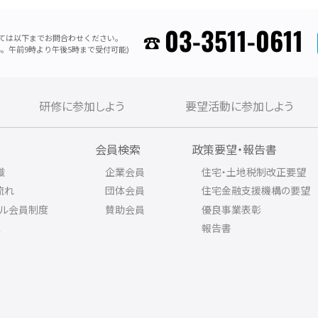
03-3511-0611
ては以下までお問合わせください。
。午前9時より午後5時まで受付可能)
研修に参加しよう
要望活動に参加しよう
内
会員検索
政策要望・報告書
織
企業会員
住宅・土地税制改正要望
流れ
団体会員
住宅金融支援機構の要望
アル会員制度
賛助会員
優良事業表彰
ス
報告書