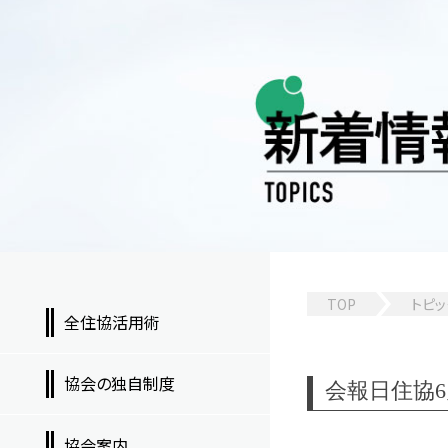
TOP
トピッ
全住協活用術
協会の独自制度
会報日住協6月号
協会案内