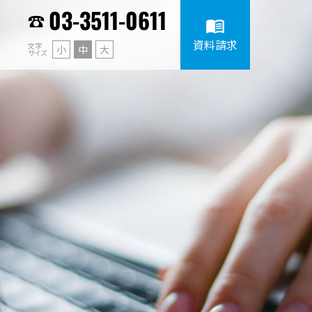
03-3511-0611
menu_book
資料請求
文字
小
中
大
サイズ