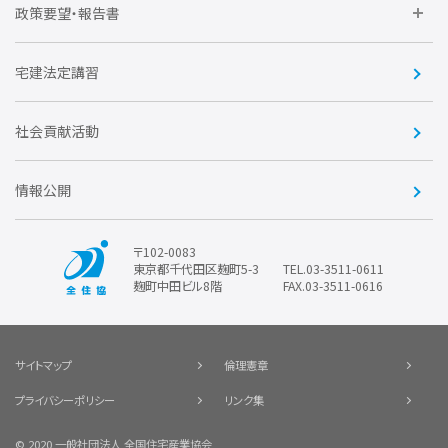
不動産後見アドバイザー資格講習
トライアル会員制度
アクセス
企業会員
団体会員
政策要望・報告書
安心R住宅
会
賛助会員
住宅・土地税制改正要望
住宅金融支援機構の要望
宅建法定講習
全住協ビジネスショップ
優良事業表彰
報告書
社会貢献活動
情報公開
〒102-0083
東京都千代田区麹町5-3
TEL.03-3511-0611
麹町中田ビル8階
FAX.03-3511-0616
サイトマップ
倫理憲章
プライバシーポリシー
リンク集
© 2020 一般社団法人 全国住宅産業協会