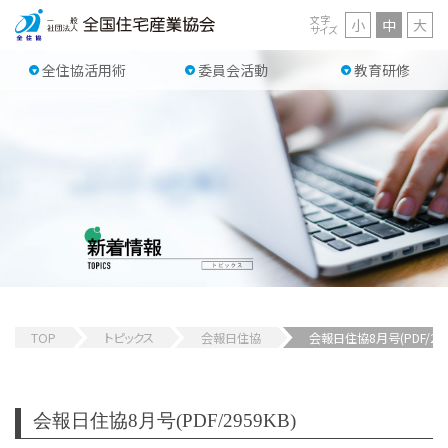
文字
小
中
大
サイズ
全住協活用術
委員会活動
教育研修
TOP
トピックス
会報日住協
会報日住協8月号(PDF/295
会報日住協8月号(PDF/2959KB)