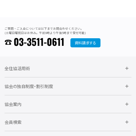
ご質問・ご入会については以下までお問合わせください。
(土曜日曜祝日はお休み。午前9時より午後5時まで受付可能)
03-3511-0611
資料請求する
全住協活用術
委員会に参加しよう
協会の独自制度・割引制度
研修に参加しよう
住宅瑕疵担保責任保険割引制度
レインズシステム利用
要望活動に参加しよう
協会案内
仲間をつくろう
全住協NET
全住協いえかるて
運営組織
入会の流れ
会員検索