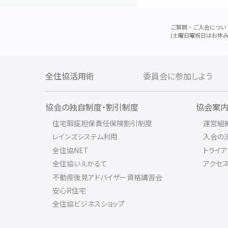
ご質問・ご入会につい
(土曜日曜祝日はお休み
全住協活用術
委員会に参加しよう
協会の独自制度・割引制度
協会案
住宅瑕疵担保責任保険割引制度
運営組
レインズシステム利用
入会の
全住協NET
トライ
全住協いえかるて
アクセ
不動産後見アドバイザー資格講習会
安心R住宅
全住協ビジネスショップ