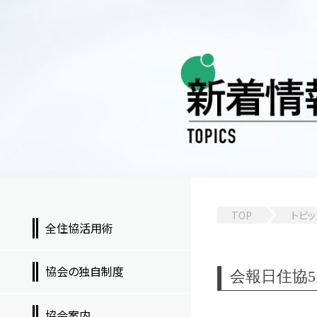
TOP
トピッ
全住協活用術
協会の独自制度
会報日住協5月号
協会案内