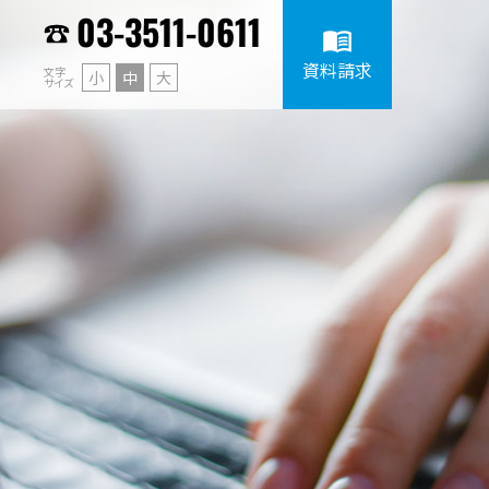
03-3511-0611
menu_book
資料請求
文字
小
中
大
サイズ