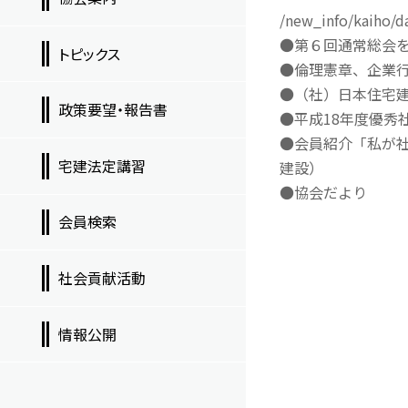
/new_info/kaiho/d
●第６回通常総会
トピックス
●倫理憲章、企業
●（社）日本住宅
政策要望・報告書
●平成18年度優秀
●会員紹介「私が
宅建法定講習
建設）
●協会だより
会員検索
社会貢献活動
情報公開