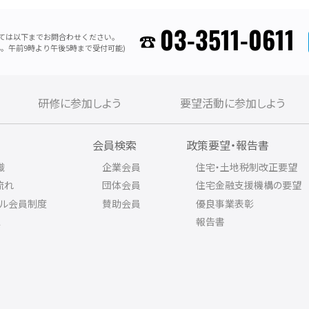
03-3511-0611
ては以下までお問合わせください。
。午前9時より午後5時まで受付可能)
研修に参加しよう
要望活動に参加しよう
内
会員検索
政策要望・報告書
織
企業会員
住宅・土地税制改正要望
流れ
団体会員
住宅金融支援機構の要望
アル会員制度
賛助会員
優良事業表彰
ス
報告書