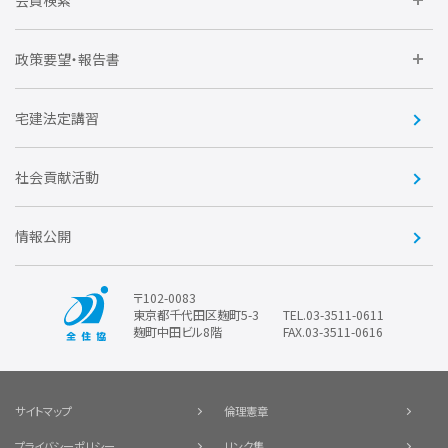
会員検索
不動産後見アドバイザー資格講習
トライアル会員制度
アクセス
企業会員
団体会員
政策要望・報告書
安心R住宅
会
賛助会員
住宅・土地税制改正要望
住宅金融支援機構の要望
宅建法定講習
全住協ビジネスショップ
優良事業表彰
報告書
社会貢献活動
情報公開
〒102-0083
東京都千代田区麹町5-3
TEL.03-3511-0611
麹町中田ビル8階
FAX.03-3511-0616
サイトマップ
倫理憲章
プライバシーポリシー
リンク集