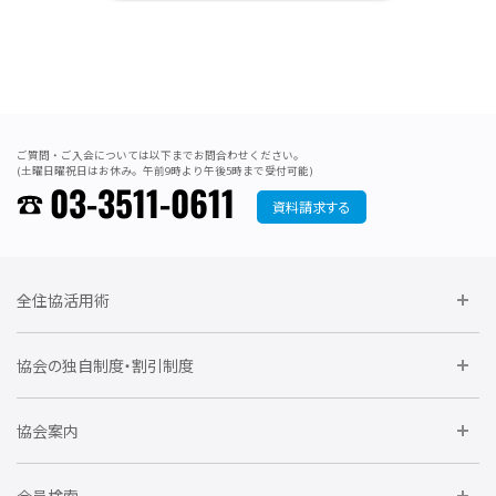
ご質問・ご入会については以下までお問合わせください。
(土曜日曜祝日はお休み。午前9時より午後5時まで受付可能)
03-3511-0611
資料請求する
全住協活用術
委員会に参加しよう
協会の独自制度・割引制度
研修に参加しよう
住宅瑕疵担保責任保険割引制度
レインズシステム利用
要望活動に参加しよう
協会案内
仲間をつくろう
全住協NET
全住協いえかるて
運営組織
入会の流れ