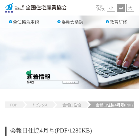
文字
小
中
大
サイズ
全住協活用術
委員会活動
教育研修
TOP
トピックス
会報日住協
会報日住協4月号(PDF/128
会報日住協4月号(PDF/1280KB)