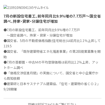
7月の新設住宅着工、前年同月比9.9％増の7.7万戸～国交省
調べ、持家・貸家・分譲住宅が増加
●7月の新設住宅着工、前年同月比9.9％増の7.7万戸
～国交省調べ、持家・貸家・分譲住宅が増加
●国交省、5月の不動産価格指数(住宅総合)は前月比1.1％上昇して
119.5
●国交省、「既存建築物省エネ化推進事業」の第2回提案募集を開
始
●7月の首都圏・中古Ｍの平均登録価格は前月比1.2％上昇、アッ
トホーム調べ
●「価格交渉促進月間」の実施について、国交省と中小企業庁か
ら周知依頼
●建築研と日本サステナブル建築協､「住宅・建築物の省ＣＯ２」
9/28開催
詳細はPDFファイルをご覧ください