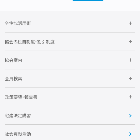
全住協活用術
委員会に参加しよう
協会の独自制度・割引制度
研修に参加しよう
住宅瑕疵担保責任保険割引制度
レインズシステム利用
要望活動に参加しよう
協会案内
仲間をつくろう
全住協NET
全住協いえかるて
運営組織
入会の流れ
会員検索
不動産後見アドバイザー資格講習
トライアル会員制度
アクセス
企業会員
団体会員
政策要望・報告書
安心R住宅
会
賛助会員
住宅・土地税制改正要望
住宅金融支援機構の要望
宅建法定講習
全住協ビジネスショップ
優良事業表彰
報告書
社会貢献活動