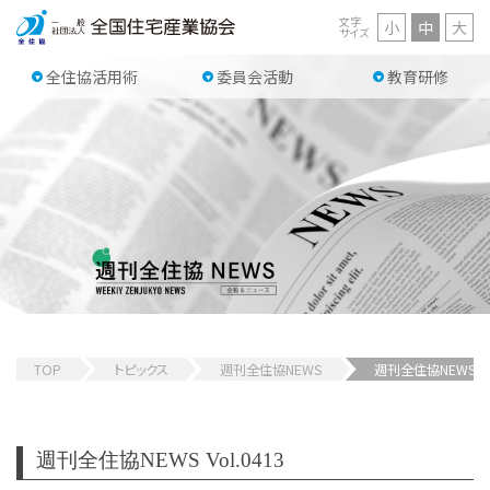
文字
小
中
大
サイズ
全住協活用術
委員会活動
教育研修
TOP
トピックス
週刊全住協NEWS
週刊全住協NEWS 
週刊全住協NEWS Vol.0413