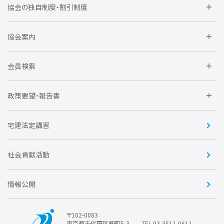
委員会に参加しよう
協会の独自制度・割引制度
研修に参加しよう
住宅瑕疵担保責任保険割引制度
レインズシステム利用
要望活動に参加しよう
協会案内
仲間をつくろう
全住協NET
全住協いえかるて
運営組織
入会の流れ
会員検索
不動産後見アドバイザー資格講習
トライアル会員制度
アクセス
企業会員
団体会員
政策要望・報告書
安心R住宅
会
賛助会員
住宅・土地税制改正要望
住宅金融支援機構の要望
宅建法定講習
全住協ビジネスショップ
優良事業表彰
報告書
社会貢献活動
情報公開
〒102-0083
東京都千代田区麹町5-3
TEL.03-3511-0611