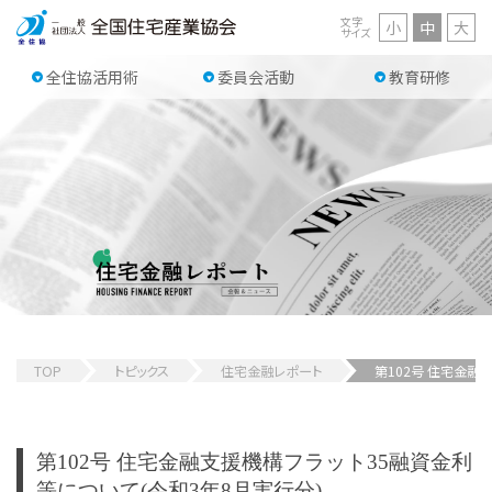
文字
小
中
大
サイズ
全住協活用術
委員会活動
教育研修
TOP
トピックス
住宅金融レポート
第102号 住宅金融
第102号 住宅金融支援機構フラット35融資金利
等について(令和3年8月実行分)