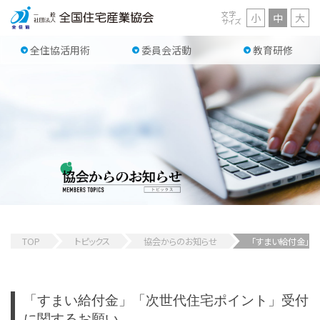
文字
小
中
大
サイズ
全住協活用術
委員会活動
教育研修
TOP
トピックス
協会からのお知らせ
「すまい給付金」
「すまい給付金」「次世代住宅ポイント」受付
に関するお願い