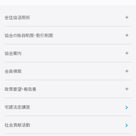
全住協活用術
委員会に参加しよう
協会の独自制度・割引制度
研修に参加しよう
住宅瑕疵担保責任保険割引制度
レインズシステム利用
要望活動に参加しよう
協会案内
仲間をつくろう
全住協NET
全住協いえかるて
運営組織
入会の流れ
会員検索
不動産後見アドバイザー資格講習
トライアル会員制度
アクセス
企業会員
団体会員
政策要望・報告書
安心R住宅
会
賛助会員
住宅・土地税制改正要望
住宅金融支援機構の要望
宅建法定講習
全住協ビジネスショップ
優良事業表彰
報告書
社会貢献活動