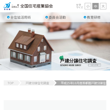
文字
小
中
大
サイズ
全住協活用術
委員会活動
教育研修
TOP
戸建分譲住宅調査
平成25年10月度首都圏戸建分譲住