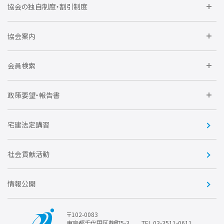
委員会に参加しよう
協会の独自制度・割引制度
研修に参加しよう
住宅瑕疵担保責任保険割引制度
レインズシステム利用
要望活動に参加しよう
協会案内
仲間をつくろう
全住協NET
全住協いえかるて
運営組織
入会の流れ
会員検索
不動産後見アドバイザー資格講習
トライアル会員制度
アクセス
企業会員
団体会員
政策要望・報告書
安心R住宅
会
賛助会員
住宅・土地税制改正要望
住宅金融支援機構の要望
宅建法定講習
全住協ビジネスショップ
優良事業表彰
報告書
社会貢献活動
情報公開
〒102-0083
東京都千代田区麹町5-3
TEL.03-3511-0611